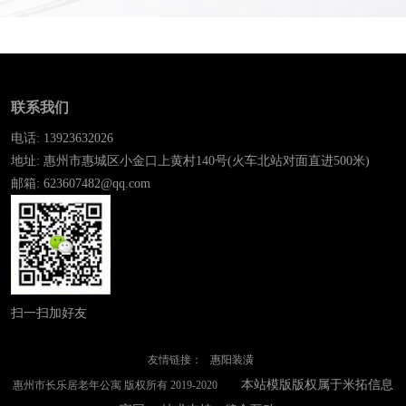
联系我们
电话: 13923632026
地址: 惠州市惠城区小金口上黄村140号(火车北站对面直进500米)
邮箱: 623607482@qq.com
扫一扫加好友
友情链接：
惠阳装潢
本站模版版权属于米拓信息
惠州市长乐居老年公寓 版权所有 2019-2020