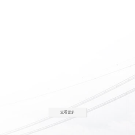
惠州养老院怎么护理瘫痪
惠州老人院如何安排老年
老人
人的居住环境
现在多数的养老院都已是医养
老人院是老年人休息睡觉的地
结合了。老年人体质弱，一旦生
方，环境质量直接关系到老年人的
2023-05-05
2023-04-09
病，多数情况下都会面临卧床修
健康长寿。由于老年人适应能力和
养，这时候就需...
抗病能力较...
惠州老人院哪家好
惠州敬老院如何为老年人
进行睡眠护理
一方面随着现代人思想的开
老年人因为身体机能的衰退和
放，另一方面老年人退休收入的稳
年纪的增大，很容易因为病或者各
2023-04-05
2023-04-01
步上升，选择惠州老人院进行疗养
种各样的原因导致失眠、多梦，睡
的老人越来越...
眠质量差等...
在惠州老人院糖尿病老人
养老机构有哪些类型？适
主食该怎么吃
合哪些老年人
糖尿病老人在日常饮食中，主
养老机构是针对机构养老形态
查看更多
食是占比较大的一部分，主食的选
的一种统称，常见的养老机构大致
2023-03-28
2023-03-24
择对控制血糖水平至关重要。那
有这些类型：养老社区、老年公
么，糖尿病老...
寓、养老院、...